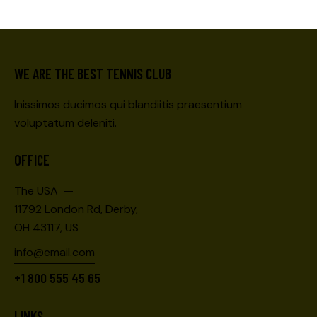
WE ARE THE BEST TENNIS CLUB
Inissimos ducimos qui blandiitis praesentium
voluptatum deleniti.
OFFICE
The USA —
11792 London Rd, Derby,
OH 43117, US
info@email.com
+1 800 555 45 65
LINKS