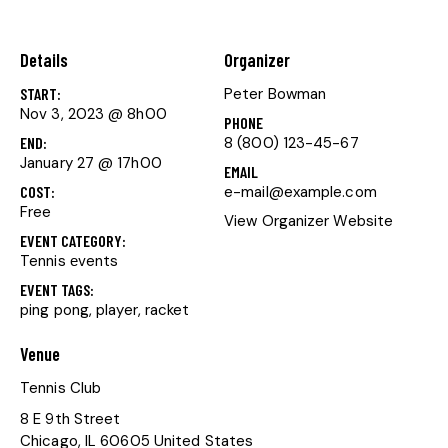
Details
Organizer
START:
Peter Bowman
Nov 3, 2023 @ 8h00
PHONE
END:
8 (800) 123-45-67
January 27 @ 17h00
EMAIL
COST:
e-mail@example.com
Free
View Organizer Website
EVENT CATEGORY:
Tennis еvents
EVENT TAGS:
ping pong
,
player
,
racket
Venue
Tennis Club
8 E 9th Street
Chicago
,
IL
60605
United States