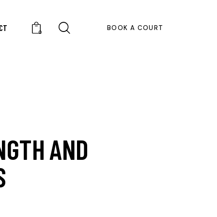
CT
BOOK A COURT
0
ENGTH AND
S