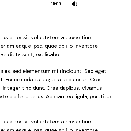
Use
00:00
Up/Down
Arrow
keys
to
natus error sit voluptatem accusantium
increase
iam eaque ipsa, quae ab illo inventore
or
tae dicta sunt, explicabo.
decrease
volume.
dales, sed elementum mi tincidunt. Sed eget
uat. Fusce sodales augue a accumsan. Cras
r. Integer tincidunt. Cras dapibus. Vivamus
 eleifend tellus. Aenean leo ligula, porttitor
natus error sit voluptatem accusantium
iam eaque ipsa, quae ab illo inventore