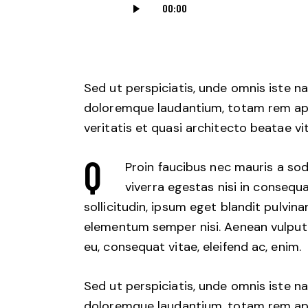
Audio
00:00
Player
Sed ut perspiciatis, unde omnis iste 
doloremque laudantium, totam rem aper
veritatis et quasi architecto beatae vi
Q
Proin faucibus nec mauris a so
viverra egestas nisi in conseq
sollicitudin, ipsum eget blandit pulvina
elementum semper nisi. Aenean vulputate
eu, consequat vitae, eleifend ac, enim.
Sed ut perspiciatis, unde omnis iste 
doloremque laudantium, totam rem aper