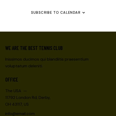
N
SUBSCRIBE TO CALENDAR
WE ARE THE BEST TENNIS CLUB
Inissimos ducimos qui blandiitis praesentium
voluptatum deleniti.
OFFICE
The USA —
11792 London Rd, Derby,
OH 43117, US
info@email.com