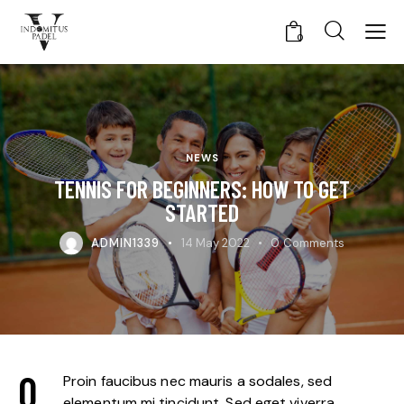
0
NEWS
TENNIS FOR BEGINNERS: HOW TO GET
STARTED
ADMIN1339
14 May 2022
0
Comments
Q
Proin faucibus nec mauris a sodales, sed
elementum mi tincidunt. Sed eget viverra