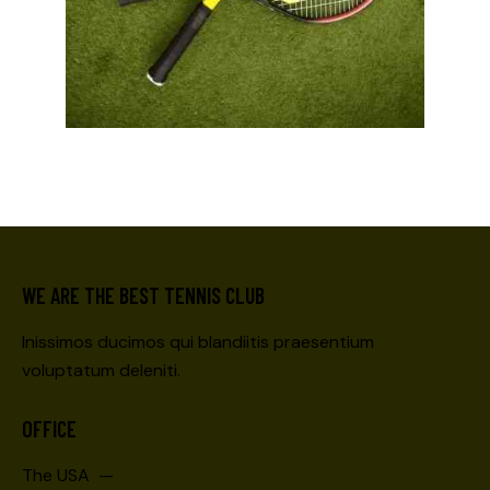
WE ARE THE BEST TENNIS CLUB
Inissimos ducimos qui blandiitis praesentium
voluptatum deleniti.
OFFICE
The USA —