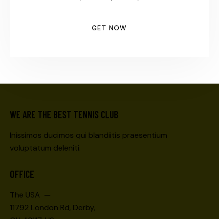
GET NOW
WE ARE THE BEST TENNIS CLUB
Inissimos ducimos qui blandiitis praesentium
voluptatum deleniti.
OFFICE
The USA —
11792 London Rd, Derby,