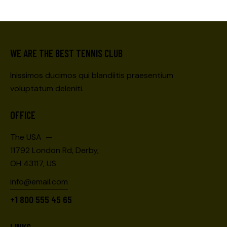
WE ARE THE BEST TENNIS CLUB
Inissimos ducimos qui blandiitis praesentium
voluptatum deleniti.
OFFICE
The USA —
11792 London Rd, Derby,
OH 43117, US
info@email.com
+1 800 555 45 65