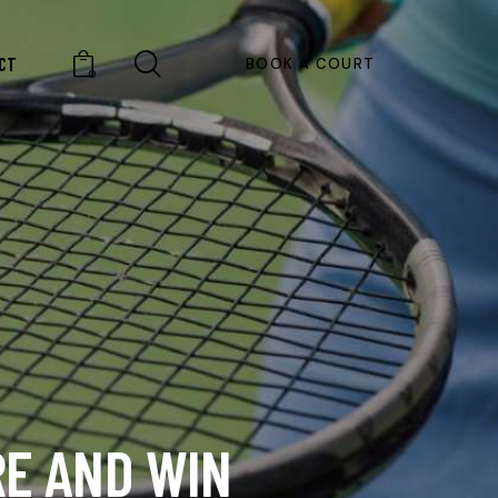
CT
BOOK A COURT
0
E AND WIN