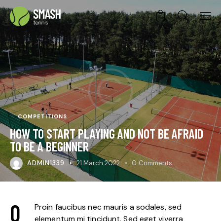
0
COMPETITIONS
HOW TO START PLAYING AND NOT BE AFRAID
TO BE A BEGINNER
ADMIN1339
21 March 2022
0
Comments
Q
Proin faucibus nec mauris a sodales, sed
elementum mi tincidunt. Sed eget viverra