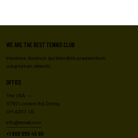
WE ARE THE BEST TENNIS CLUB
Inissimos ducimos qui blandiitis praesentium
voluptatum deleniti.
OFFICE
The USA —
11792 London Rd, Derby,
OH 43117, US
info@email.com
+1 800 555 45 65