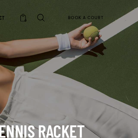
CT
BOOK A COURT
0
TENNIS RACKET